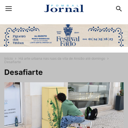
Início
Há arte urbana nas ruas da vila de Ansião até domingo
Desafiarte
Desafiarte