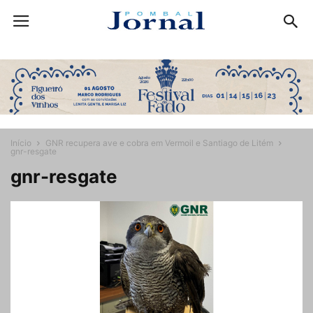
Início
GNR recupera ave e cobra em Vermoil e Santiago de Litém
gnr-resgate
gnr-resgate