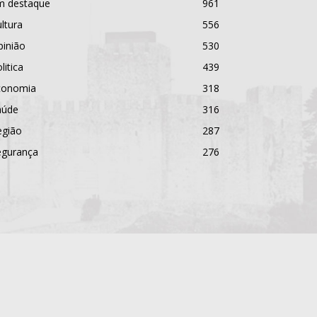
m destaque
961
ltura
556
pinião
530
litica
439
conomia
318
aúde
316
egião
287
egurança
276