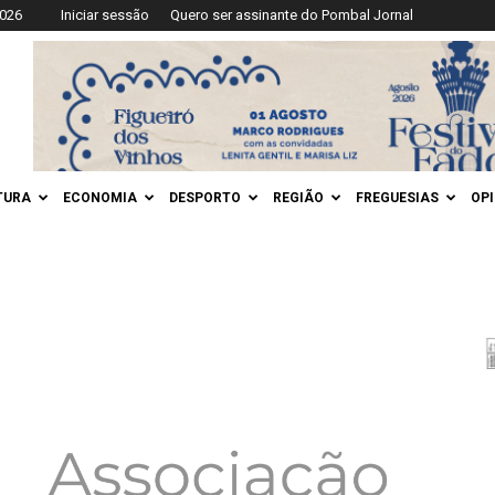
2026
Iniciar sessão
Quero ser assinante do Pombal Jornal
TURA
ECONOMIA
DESPORTO
REGIÃO
FREGUESIAS
OP