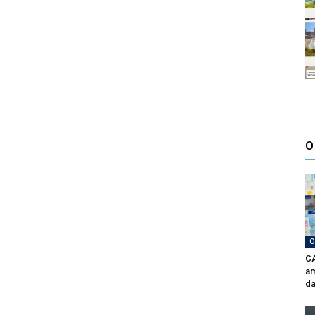
O
O
CA
am
da