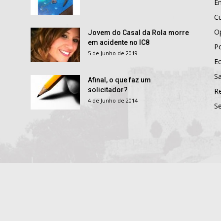
E
Cu
O
Jovem do Casal da Rola morre
em acidente no IC8
Po
5 de Junho de 2019
E
S
Afinal, o que faz um
solicitador?
R
4 de Junho de 2014
S