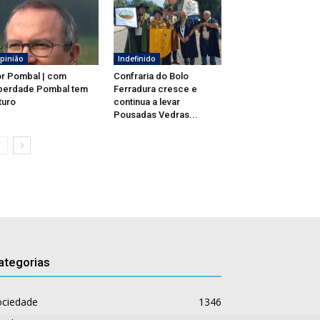
pinião
Indefinido
r Pombal | com
Confraria do Bolo
berdade Pombal tem
Ferradura cresce e
turo
continua a levar
Pousadas Vedras...
ategorias
ociedade
1346