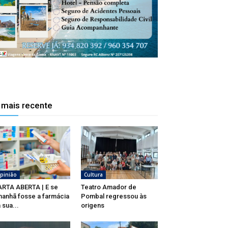
 mais recente
pinião
Cultura
RTA ABERTA | E se
Teatro Amador de
anhã fosse a farmácia
Pombal regressou às
 sua...
origens