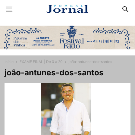
Início
EXAME FINAL | De 0 a 20
joão-antunes-dos-santos
joão-antunes-dos-santos