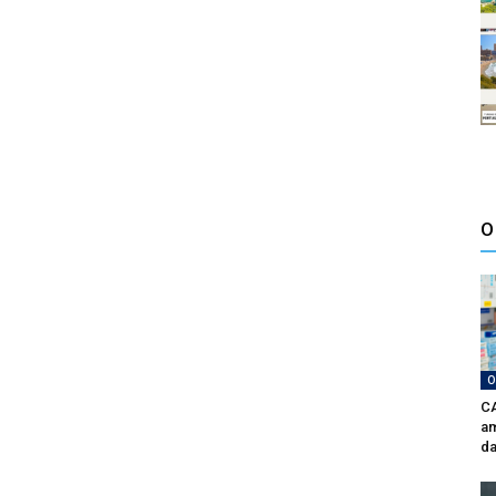
O
O
CA
am
da