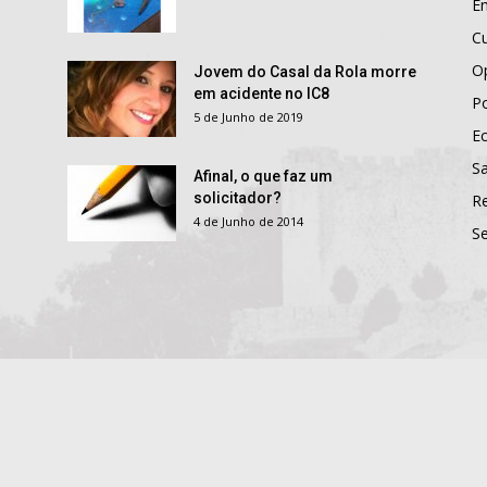
E
Cu
O
Jovem do Casal da Rola morre
em acidente no IC8
Po
5 de Junho de 2019
E
S
Afinal, o que faz um
solicitador?
R
4 de Junho de 2014
S