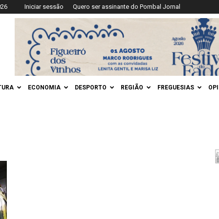
026
Iniciar sessão
Quero ser assinante do Pombal Jornal
TURA
ECONOMIA
DESPORTO
REGIÃO
FREGUESIAS
OP