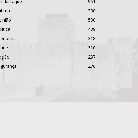
m destaque
961
ltura
556
pinião
530
litica
439
conomia
318
aúde
316
egião
287
egurança
276