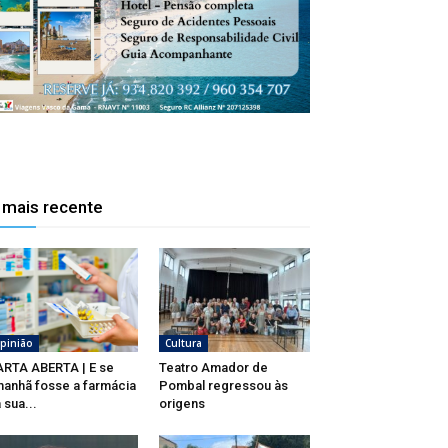
 mais recente
pinião
Cultura
RTA ABERTA | E se
Teatro Amador de
anhã fosse a farmácia
Pombal regressou às
 sua...
origens