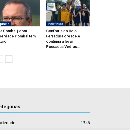
pinião
Indefinido
r Pombal | com
Confraria do Bolo
berdade Pombal tem
Ferradura cresce e
turo
continua a levar
Pousadas Vedras...
ategorias
ociedade
1346