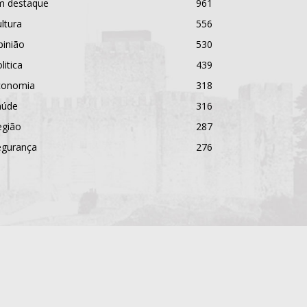
m destaque
961
ltura
556
pinião
530
litica
439
conomia
318
aúde
316
egião
287
egurança
276