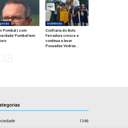
pinião
Indefinido
r Pombal | com
Confraria do Bolo
berdade Pombal tem
Ferradura cresce e
turo
continua a levar
Pousadas Vedras...
ategorias
ociedade
1346