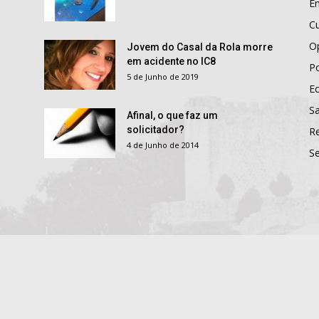
E
Cu
O
Jovem do Casal da Rola morre
em acidente no IC8
Po
5 de Junho de 2019
E
S
Afinal, o que faz um
solicitador?
R
4 de Junho de 2014
S