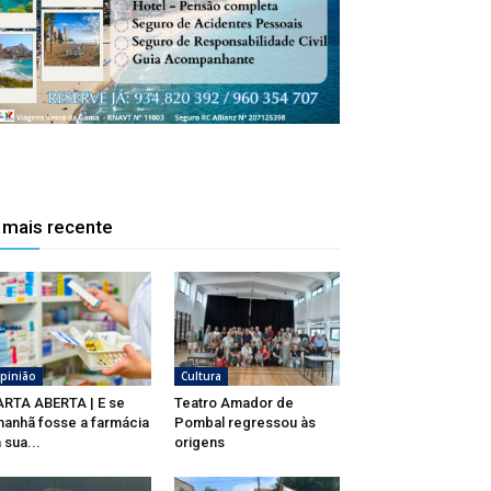
 mais recente
pinião
Cultura
RTA ABERTA | E se
Teatro Amador de
anhã fosse a farmácia
Pombal regressou às
 sua...
origens