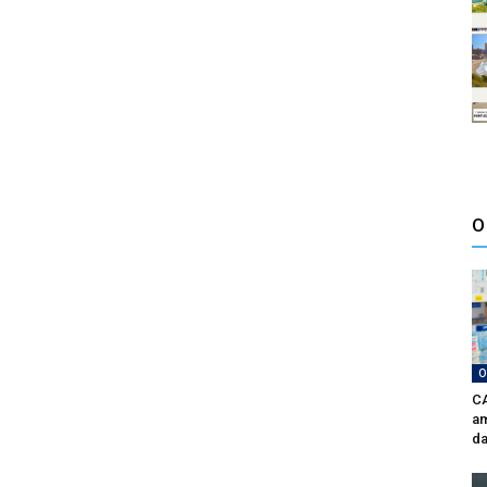
O
O
CA
am
da