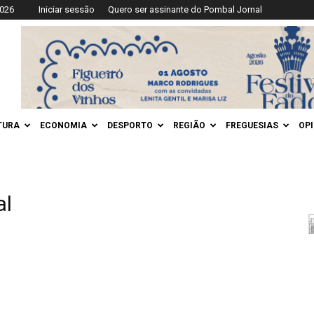
2026
Iniciar sessão
Quero ser assinante do Pombal Jornal
TURA
ECONOMIA
DESPORTO
REGIÃO
FREGUESIAS
OP
al