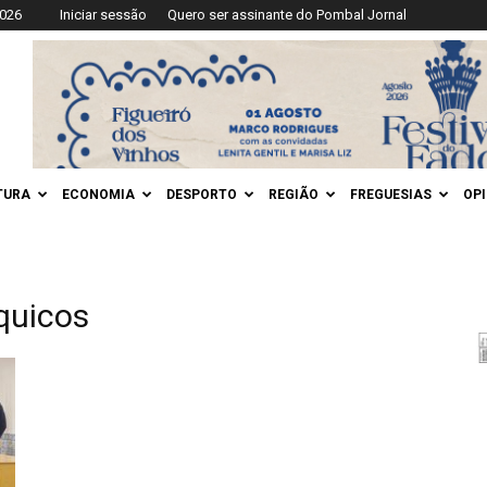
2026
Iniciar sessão
Quero ser assinante do Pombal Jornal
TURA
ECONOMIA
DESPORTO
REGIÃO
FREGUESIAS
OP
quicos