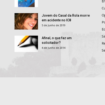
E
Cu
O
Jovem do Casal da Rola morre
em acidente no IC8
Po
5 de Junho de 2019
E
S
Afinal, o que faz um
solicitador?
R
4 de Junho de 2014
S