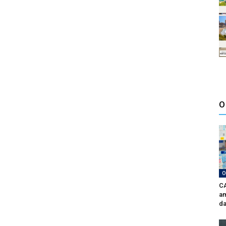
O
O
CA
am
da