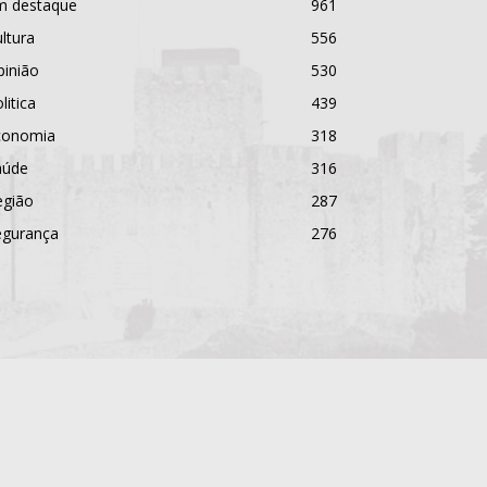
m destaque
961
ltura
556
pinião
530
litica
439
conomia
318
aúde
316
egião
287
egurança
276