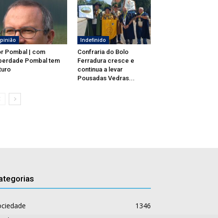
pinião
Indefinido
r Pombal | com
Confraria do Bolo
berdade Pombal tem
Ferradura cresce e
turo
continua a levar
Pousadas Vedras...
ategorias
ociedade
1346