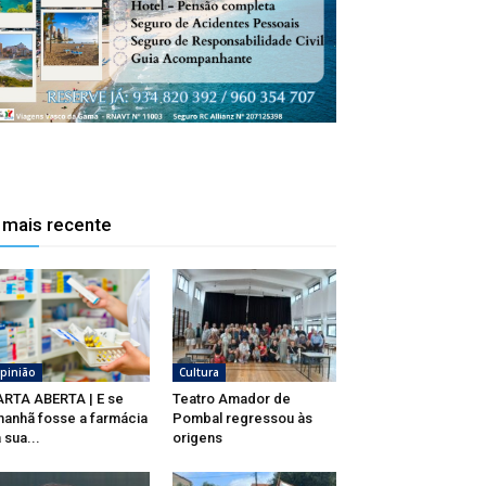
 mais recente
pinião
Cultura
RTA ABERTA | E se
Teatro Amador de
anhã fosse a farmácia
Pombal regressou às
 sua...
origens