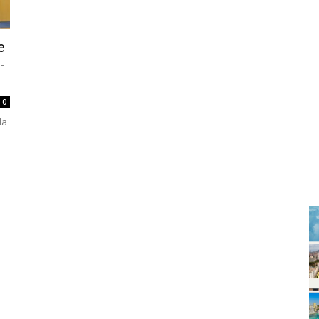
e
-
0
da