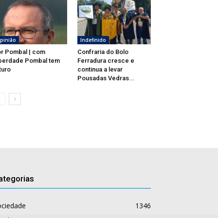
pinião
Indefinido
r Pombal | com
Confraria do Bolo
berdade Pombal tem
Ferradura cresce e
turo
continua a levar
Pousadas Vedras...
ategorias
ociedade
1346