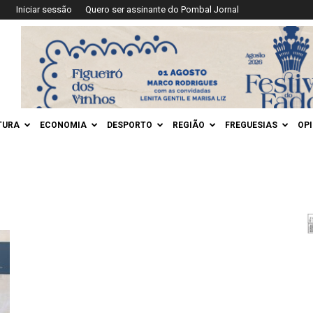
Iniciar sessão
Quero ser assinante do Pombal Jornal
TURA
ECONOMIA
DESPORTO
REGIÃO
FREGUESIAS
OP