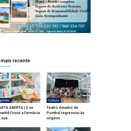
 mais recente
pinião
Cultura
RTA ABERTA | E se
Teatro Amador de
anhã fosse a farmácia
Pombal regressou às
 sua...
origens