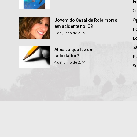
E
Cu
O
Jovem do Casal da Rola morre
em acidente no IC8
Po
5 de Junho de 2019
E
S
Afinal, o que faz um
solicitador?
R
4 de Junho de 2014
S