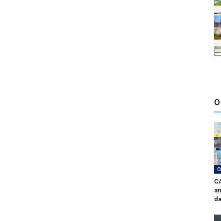
O
O
CA
am
da