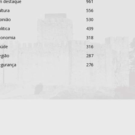
m destaque
961
ltura
556
pinião
530
litica
439
conomia
318
aúde
316
egião
287
egurança
276