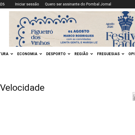
026
Iniciar sessão
Quero ser assinante do Pombal Jornal
TURA
ECONOMIA
DESPORTO
REGIÃO
FREGUESIAS
OP
 Velocidade