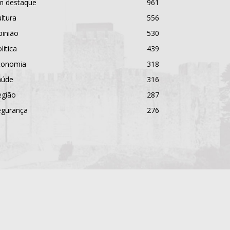
m destaque
961
ltura
556
pinião
530
litica
439
conomia
318
aúde
316
egião
287
egurança
276