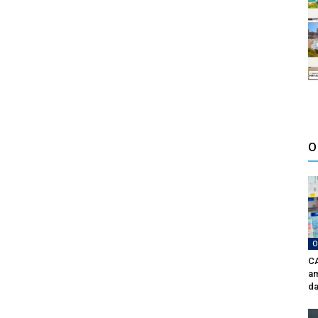
O
O
CA
am
da