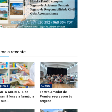
 mais recente
pinião
Cultura
RTA ABERTA | E se
Teatro Amador de
anhã fosse a farmácia
Pombal regressou às
 sua...
origens