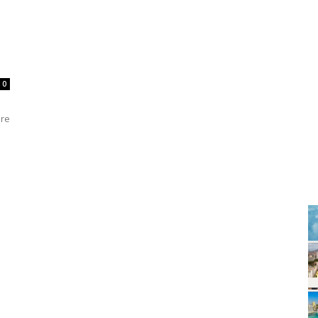
0
ure