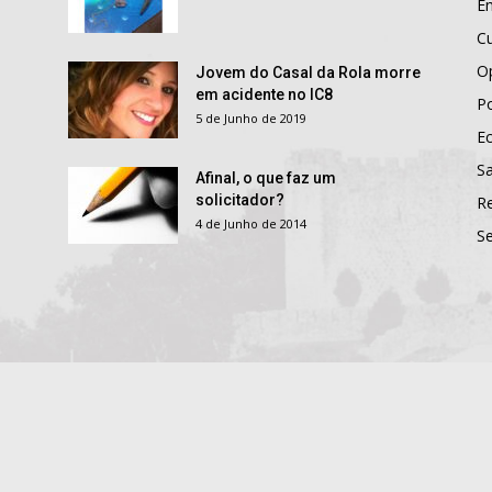
E
Cu
O
Jovem do Casal da Rola morre
em acidente no IC8
Po
5 de Junho de 2019
E
S
Afinal, o que faz um
solicitador?
R
4 de Junho de 2014
S