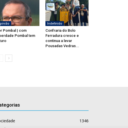
pinião
Indefinido
r Pombal | com
Confraria do Bolo
berdade Pombal tem
Ferradura cresce e
turo
continua a levar
Pousadas Vedras...
ategorias
ociedade
1346