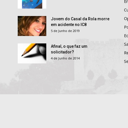
E
Cu
O
Jovem do Casal da Rola morre
em acidente no IC8
Po
5 de Junho de 2019
E
S
Afinal, o que faz um
solicitador?
R
4 de Junho de 2014
S