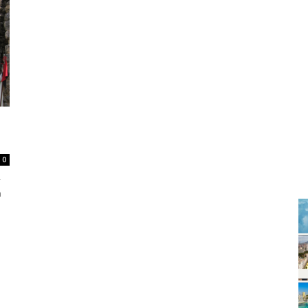
0
-
m