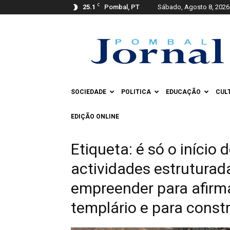
C
25.1
Pombal, PT
Sábado, Agosto 8, 2026
Pombal
Jornal
SOCIEDADE
POLITICA
EDUCAÇÃO
CUL
EDIÇÃO ONLINE
Etiqueta: é só o início
actividades estrutura
empreender para afirma
templário e para const