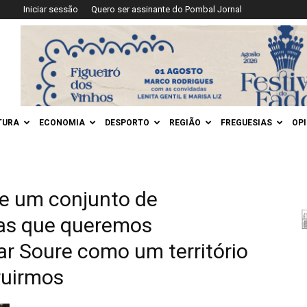
Iniciar sessão
Quero ser assinante do Pombal Jornal
TURA
ECONOMIA
DESPORTO
REGIÃO
FREGUESIAS
OP
 de um conjunto de
das que queremos
r Soure como um território
ruirmos