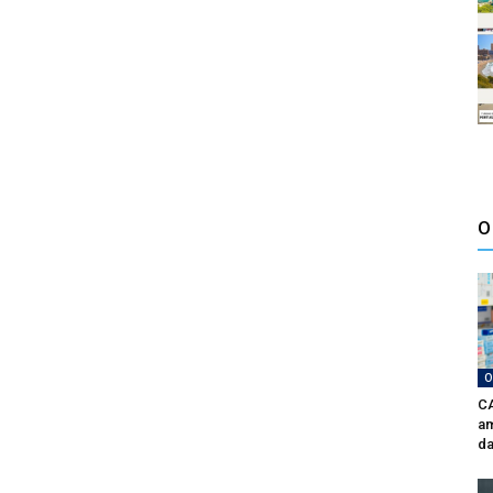
O
O
CA
am
da