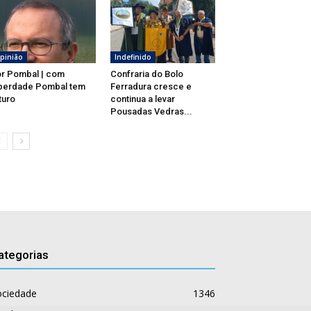
pinião
Indefinido
r Pombal | com
Confraria do Bolo
berdade Pombal tem
Ferradura cresce e
turo
continua a levar
Pousadas Vedras...
ategorias
ociedade
1346