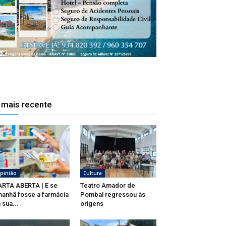
 mais recente
pinião
Cultura
RTA ABERTA | E se
Teatro Amador de
anhã fosse a farmácia
Pombal regressou às
 sua...
origens