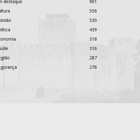
m destaque
961
ltura
556
pinião
530
litica
439
conomia
318
aúde
316
egião
287
egurança
276