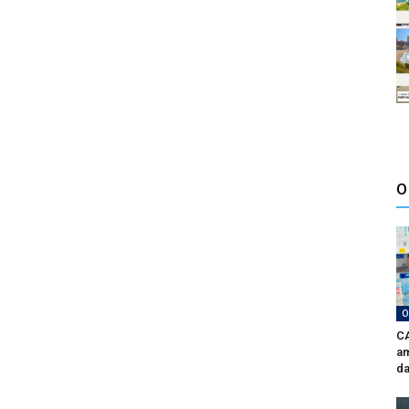
O
O
CA
am
da