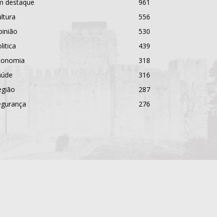
m destaque
961
ltura
556
pinião
530
litica
439
conomia
318
aúde
316
egião
287
egurança
276