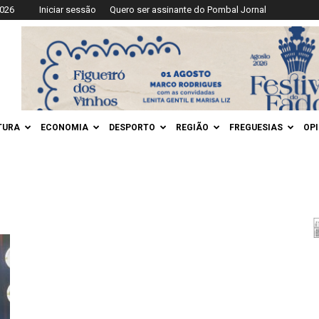
2026
Iniciar sessão
Quero ser assinante do Pombal Jornal
TURA
ECONOMIA
DESPORTO
REGIÃO
FREGUESIAS
OP