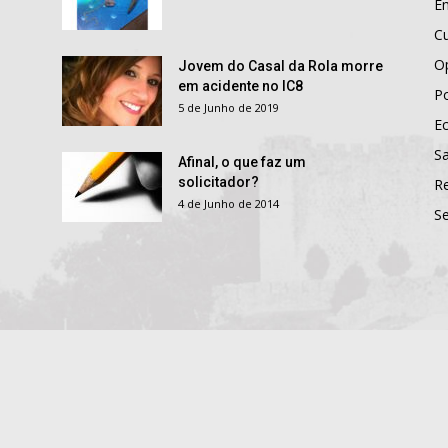
E
Cu
O
Jovem do Casal da Rola morre
em acidente no IC8
Po
5 de Junho de 2019
E
S
Afinal, o que faz um
solicitador?
R
4 de Junho de 2014
S