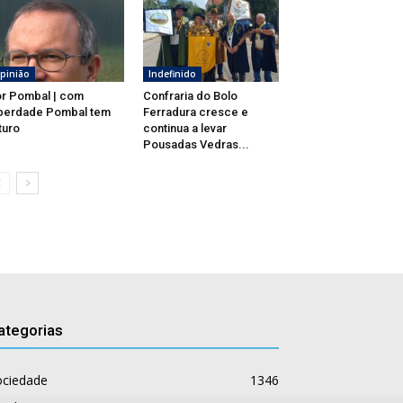
pinião
Indefinido
r Pombal | com
Confraria do Bolo
berdade Pombal tem
Ferradura cresce e
turo
continua a levar
Pousadas Vedras...
ategorias
ociedade
1346