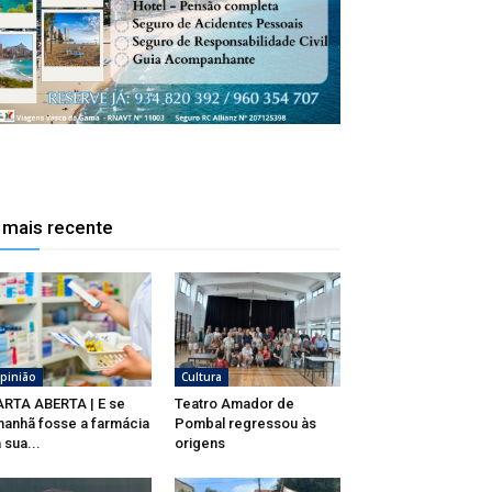
 mais recente
pinião
Cultura
RTA ABERTA | E se
Teatro Amador de
anhã fosse a farmácia
Pombal regressou às
 sua...
origens