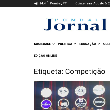
C
24.4
Pombal, PT
Quinta-feira, Agosto 6, 
Pombal
Jornal
SOCIEDADE
POLITICA
EDUCAÇÃO
CUL
EDIÇÃO ONLINE
Etiqueta: Competição