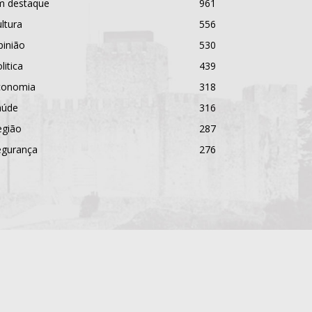
m destaque
961
ltura
556
pinião
530
litica
439
conomia
318
aúde
316
egião
287
egurança
276