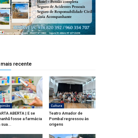
 mais recente
pinião
Cultura
RTA ABERTA | E se
Teatro Amador de
anhã fosse a farmácia
Pombal regressou às
 sua...
origens