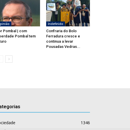
pinião
Indefinido
r Pombal | com
Confraria do Bolo
berdade Pombal tem
Ferradura cresce e
turo
continua a levar
Pousadas Vedras...
ategorias
ociedade
1346