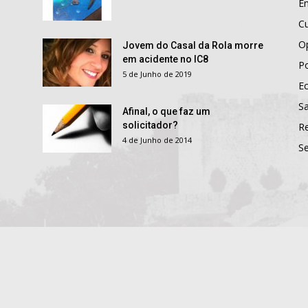
E
Cu
O
Jovem do Casal da Rola morre
em acidente no IC8
Po
5 de Junho de 2019
E
S
Afinal, o que faz um
solicitador?
R
4 de Junho de 2014
S