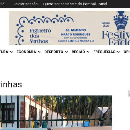
026
Iniciar sessão
Quero ser assinante do Pombal Jornal
TURA
ECONOMIA
DESPORTO
REGIÃO
FREGUESIAS
OP
rinhas