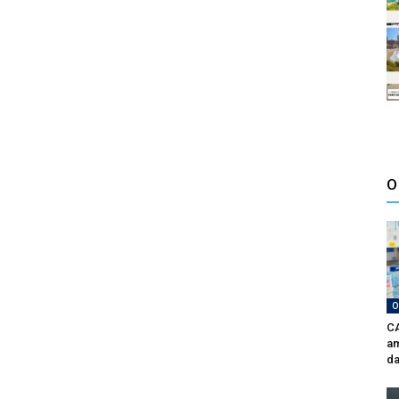
O
O
CA
am
da