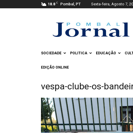
C
18.8
Pombal, PT
Sexta-feira, Agosto 7, 2
Pombal
Jornal
SOCIEDADE
POLITICA
EDUCAÇÃO
CUL
EDIÇÃO ONLINE
vespa-clube-os-bandei