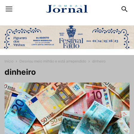
Início
Desviou meio milhão e está arrependido
dinheiro
dinheiro