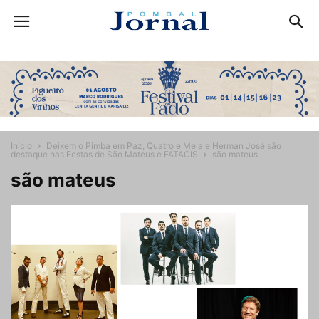
Início
Deixem o Pimba em Paz, Quatro e Meia e Herman José são
destaque nas Festas de São Mateus e FATACIS
são mateus
são mateus