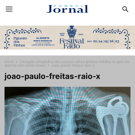
Início
Cirurgião ortopédico do Louriçal utiliza prótese inédita no país em
doente com tumor ósseo
joao-paulo-freitas-raio-x
joao-paulo-freitas-raio-x