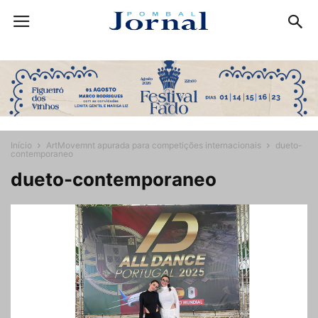
Início
ArtMovemnt apurada para competições internacionais
dueto-
contemporaneo
dueto-contemporaneo