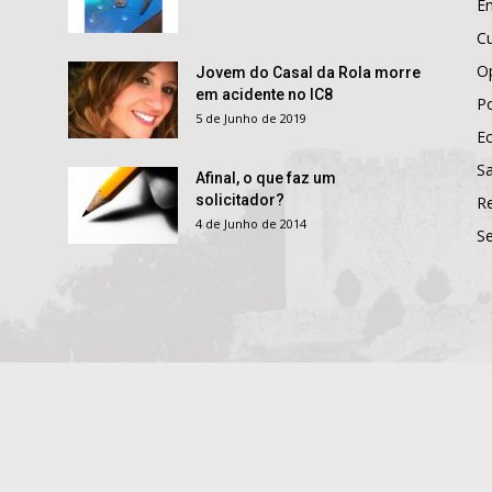
E
Cu
O
Jovem do Casal da Rola morre
em acidente no IC8
Po
5 de Junho de 2019
E
S
Afinal, o que faz um
solicitador?
R
4 de Junho de 2014
S