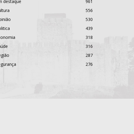
m destaque
961
ltura
556
pinião
530
litica
439
conomia
318
aúde
316
egião
287
egurança
276