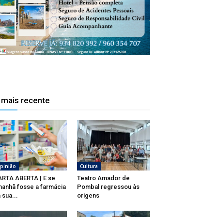
 mais recente
pinião
Cultura
RTA ABERTA | E se
Teatro Amador de
anhã fosse a farmácia
Pombal regressou às
 sua...
origens