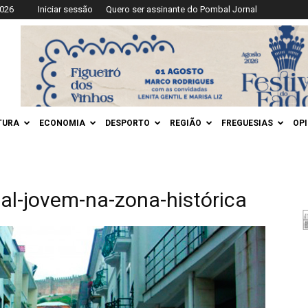
2026
Iniciar sessão
Quero ser assinante do Pombal Jornal
TURA
ECONOMIA
DESPORTO
REGIÃO
FREGUESIAS
OP
l-jovem-na-zona-histórica