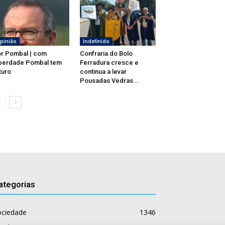
pinião
Indefinido
r Pombal | com
Confraria do Bolo
berdade Pombal tem
Ferradura cresce e
turo
continua a levar
Pousadas Vedras...
ategorias
ociedade
1346