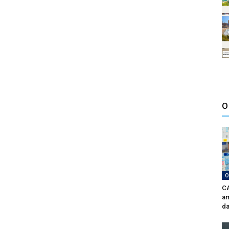
O
O
CA
am
da