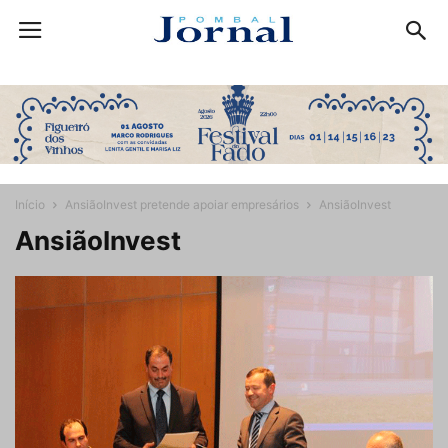
Início
AnsiãoInvest pretende apoiar empresários
AnsiãoInvest
AnsiãoInvest