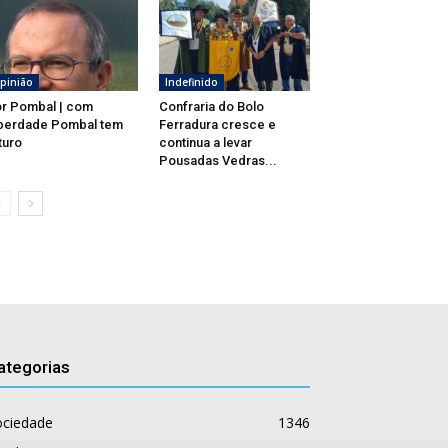
pinião
Indefinido
r Pombal | com
Confraria do Bolo
berdade Pombal tem
Ferradura cresce e
turo
continua a levar
Pousadas Vedras...
ategorias
ociedade
1346