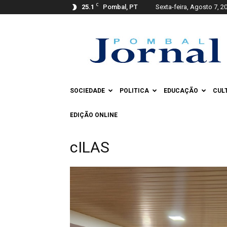
C
25.1
Pombal, PT
Sexta-feira, Agosto 7, 2
Pombal
Jornal
SOCIEDADE
POLITICA
EDUCAÇÃO
CUL
EDIÇÃO ONLINE
cILAS