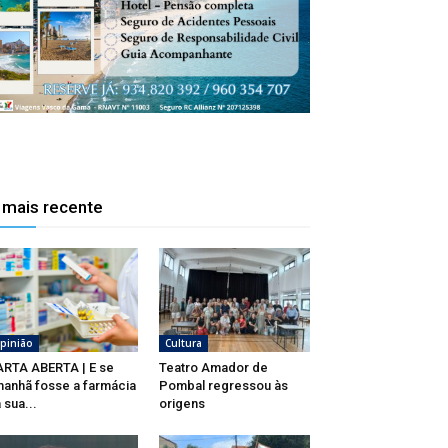
 mais recente
pinião
Cultura
RTA ABERTA | E se
Teatro Amador de
anhã fosse a farmácia
Pombal regressou às
 sua...
origens