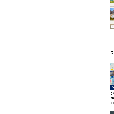
O
O
CA
am
da