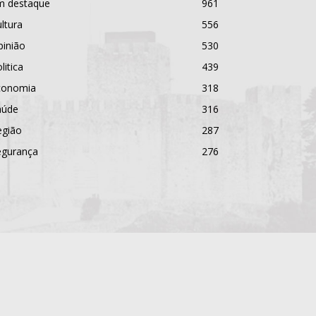
m destaque
961
ltura
556
pinião
530
litica
439
conomia
318
aúde
316
egião
287
egurança
276