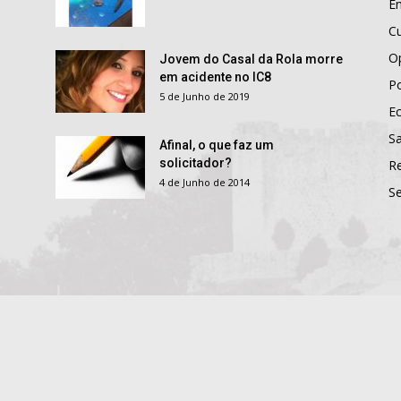
E
Cu
O
Jovem do Casal da Rola morre
em acidente no IC8
Po
5 de Junho de 2019
E
S
Afinal, o que faz um
solicitador?
R
4 de Junho de 2014
S