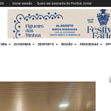
026
Iniciar sessão
Quero ser assinante do Pombal Jornal
TURA
ECONOMIA
DESPORTO
REGIÃO
FREGUESIAS
OP