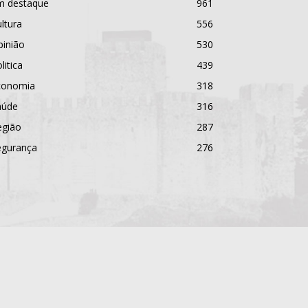
m destaque
961
ltura
556
pinião
530
litica
439
conomia
318
aúde
316
egião
287
egurança
276