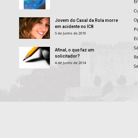
E
Cu
O
Jovem do Casal da Rola morre
em acidente no IC8
Po
5 de Junho de 2019
E
S
Afinal, o que faz um
solicitador?
R
4 de Junho de 2014
S