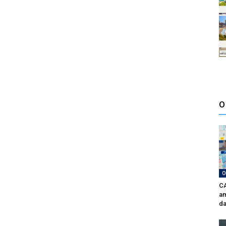
O
O
CA
am
da