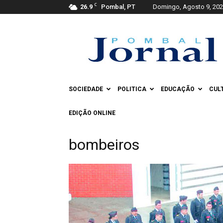
C
26.9
Pombal, PT
Domingo, Agosto 9, 20
Pombal
Jornal
SOCIEDADE
POLITICA
EDUCAÇÃO
CUL
EDIÇÃO ONLINE
bombeiros