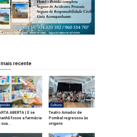
 mais recente
pinião
Cultura
RTA ABERTA | E se
Teatro Amador de
anhã fosse a farmácia
Pombal regressou às
 sua...
origens