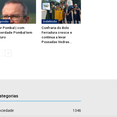
pinião
Indefinido
r Pombal | com
Confraria do Bolo
berdade Pombal tem
Ferradura cresce e
turo
continua a levar
Pousadas Vedras...
ategorias
ociedade
1346