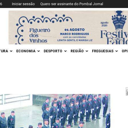
26
Iniciar sessão
Quero ser assinante do Pombal Jornal
TURA
ECONOMIA
DESPORTO
REGIÃO
FREGUESIAS
OP