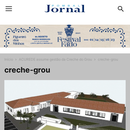
Início
ACUREDE assume gestão da Creche do Grou
creche-grou
creche-grou