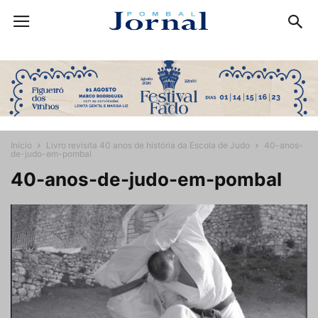
Início
Livro revisita 40 anos de história da Escola de Judo
40-anos-
de-judo-em-pombal
40-anos-de-judo-em-pombal