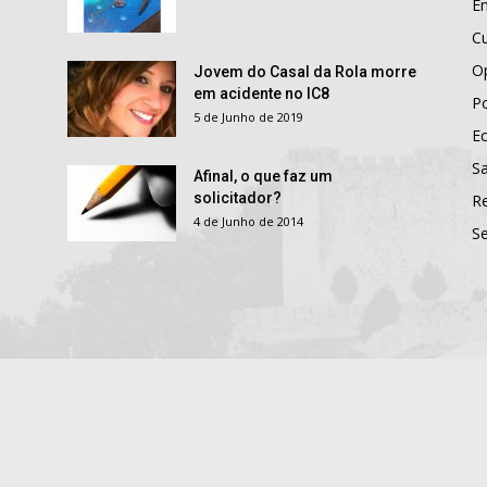
E
Cu
O
Jovem do Casal da Rola morre
em acidente no IC8
Po
5 de Junho de 2019
E
S
Afinal, o que faz um
solicitador?
R
4 de Junho de 2014
S