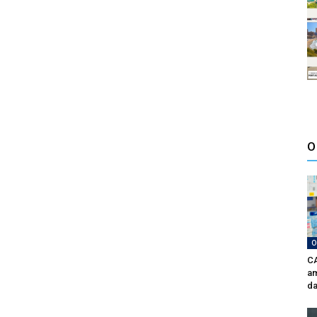
O
O
CA
am
da