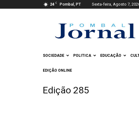
C
24
Pombal, PT
Sexta-feira, Agosto 7, 202
Pombal
Jornal
SOCIEDADE
POLITICA
EDUCAÇÃO
CUL
EDIÇÃO ONLINE
Edição 285