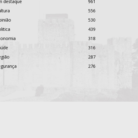
m destaque
961
ltura
556
pinião
530
litica
439
conomia
318
aúde
316
egião
287
egurança
276