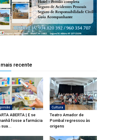
 mais recente
pinião
Cultura
RTA ABERTA | E se
Teatro Amador de
anhã fosse a farmácia
Pombal regressou às
 sua...
origens