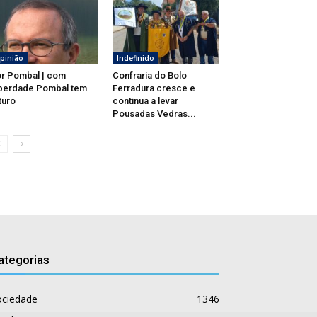
pinião
Indefinido
r Pombal | com
Confraria do Bolo
berdade Pombal tem
Ferradura cresce e
turo
continua a levar
Pousadas Vedras...
ategorias
ociedade
1346