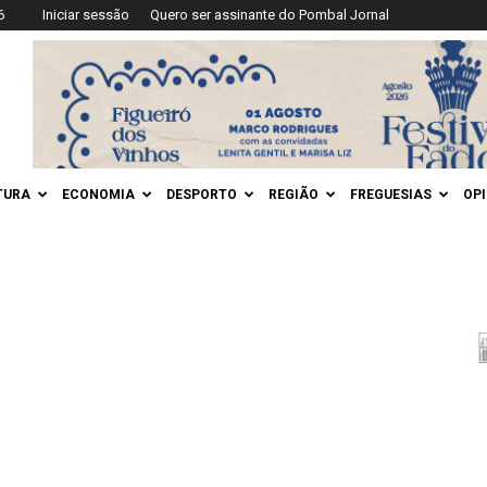
6
Iniciar sessão
Quero ser assinante do Pombal Jornal
TURA
ECONOMIA
DESPORTO
REGIÃO
FREGUESIAS
OP