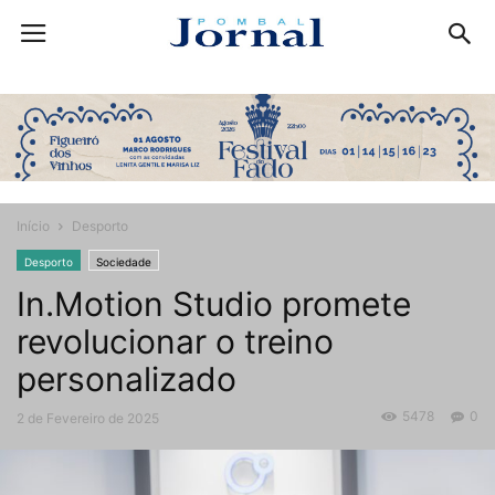
Início
Desporto
Desporto
Sociedade
In.Motion Studio promete
revolucionar o treino
personalizado
5478
0
2 de Fevereiro de 2025