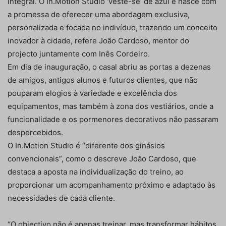
integral. O In.Motion Studio ‘veste-se’ de azul e nasce com
a promessa de oferecer uma abordagem exclusiva,
personalizada e focada no indivíduo, trazendo um conceito
inovador à cidade, refere João Cardoso, mentor do
projecto juntamente com Inês Cordeiro.
Em dia de inauguração, o casal abriu as portas a dezenas
de amigos, antigos alunos e futuros clientes, que não
pouparam elogios à variedade e excelência dos
equipamentos, mas também à zona dos vestiários, onde a
funcionalidade e os pormenores decorativos não passaram
despercebidos.
O In.Motion Studio é “diferente dos ginásios
convencionais”, como o descreve João Cardoso, que
destaca a aposta na individualização do treino, ao
proporcionar um acompanhamento próximo e adaptado às
necessidades de cada cliente.
“O objectivo não é apenas treinar, mas transformar hábitos,