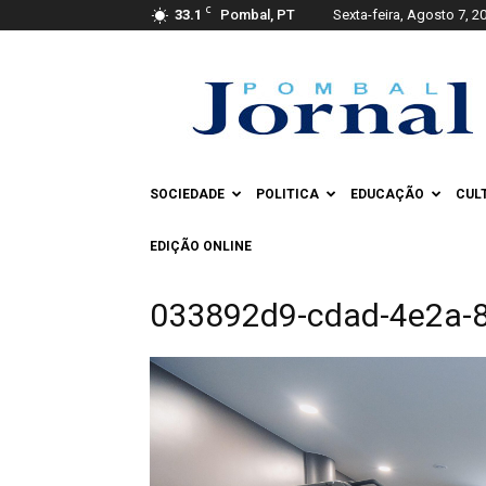
C
33.1
Pombal, PT
Sexta-feira, Agosto 7, 2
Pombal
Jornal
SOCIEDADE
POLITICA
EDUCAÇÃO
CUL
EDIÇÃO ONLINE
033892d9-cdad-4e2a-