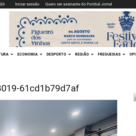
026
Iniciar sessão
Quero ser assinante do Pombal Jornal
TURA
ECONOMIA
DESPORTO
REGIÃO
FREGUESIAS
OP
8019-61cd1b79d7af