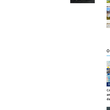
O
O
CA
am
da