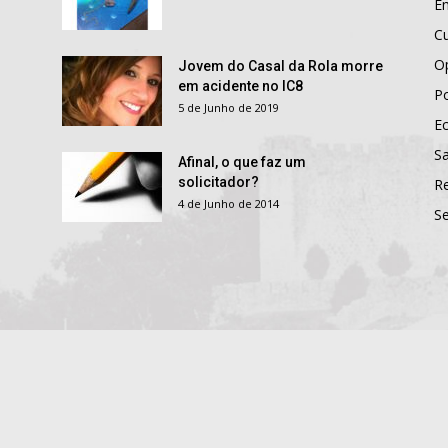
E
Cu
O
Jovem do Casal da Rola morre
em acidente no IC8
Po
5 de Junho de 2019
E
S
Afinal, o que faz um
solicitador?
R
4 de Junho de 2014
S