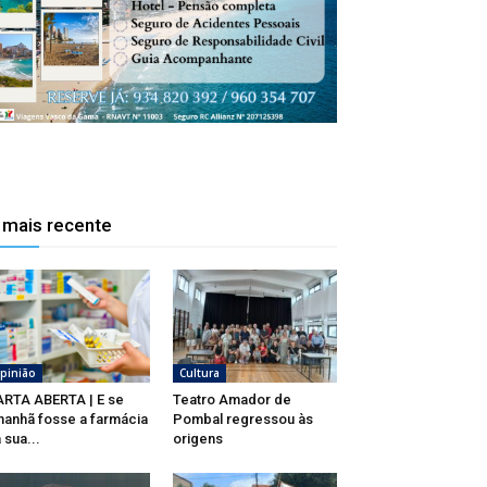
 mais recente
pinião
Cultura
RTA ABERTA | E se
Teatro Amador de
anhã fosse a farmácia
Pombal regressou às
 sua...
origens