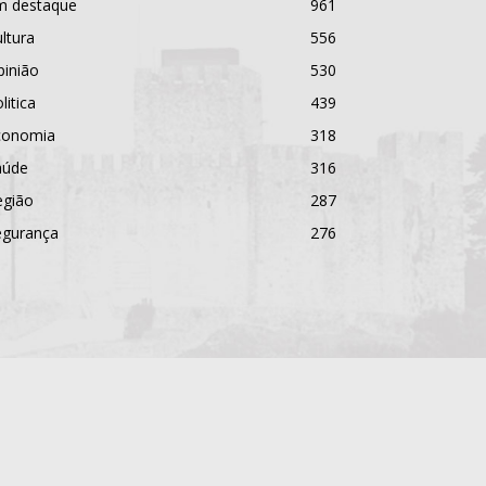
m destaque
961
ltura
556
pinião
530
litica
439
conomia
318
aúde
316
egião
287
egurança
276