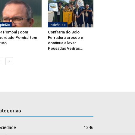
pinião
Indefinido
r Pombal | com
Confraria do Bolo
berdade Pombal tem
Ferradura cresce e
turo
continua a levar
Pousadas Vedras...
ategorias
ociedade
1346