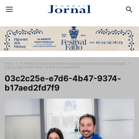
Início
In.Motion Studio promete revolucionar o treino personalizado
03c2c25e-e7d6-4b47-9374-b17aed2fd7f9
03c2c25e-e7d6-4b47-9374-
b17aed2fd7f9