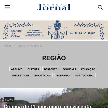
Início
Região
Página 3
REGIÃO
ARQUIVO
CULTURA
DESPORTO
ECONOMIA
EDUCAÇÃO
EM DESTAQUE
IMPORTADOS
INDEFINIDO
INSTITUCIONAL
LEITORES
NEWSFLASH
OPINIÃO
POLITICA
REGIÃO
SOCIEDADE
REGIÃO
Criança de 11 anos morre em violenta