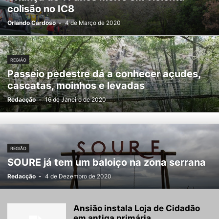
colisão no IC8
Orlando Cardoso
-
4 de Março de 2020
REGIÃO
Passeio pedestre dá a conhecer açudes,
cascatas, moinhos e levadas
Redacção
-
16 de Janeiro de 2020
REGIÃO
SOURE já tem um baloiço na zona serrana
Redacção
-
4 de Dezembro de 2020
Ansião instala Loja de Cidadão
em antiga primária