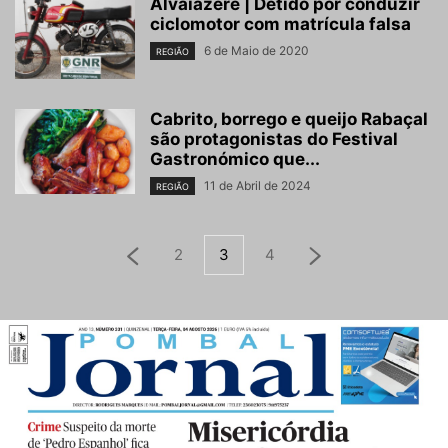
Alvaiázere | Detido por conduzir
ciclomotor com matrícula falsa
6 de Maio de 2020
REGIÃO
Cabrito, borrego e queijo Rabaçal
são protagonistas do Festival
Gastronómico que...
11 de Abril de 2024
REGIÃO
2
3
4