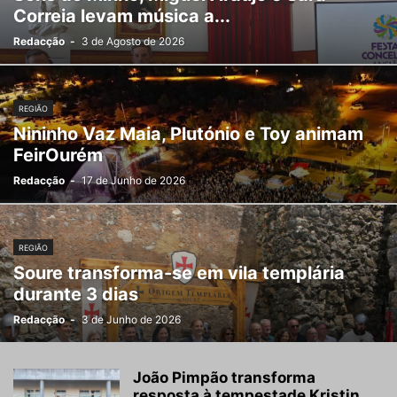
Correia levam música a...
Redacção
-
3 de Agosto de 2026
REGIÃO
Nininho Vaz Maia, Plutónio e Toy animam
FeirOurém
Redacção
-
17 de Junho de 2026
REGIÃO
Soure transforma-se em vila templária
durante 3 dias
Redacção
-
3 de Junho de 2026
João Pimpão transforma
resposta à tempestade Kristin