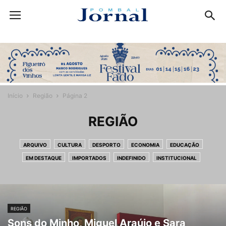
Início
Região
Página 2
REGIÃO
ARQUIVO
CULTURA
DESPORTO
ECONOMIA
EDUCAÇÃO
EM DESTAQUE
IMPORTADOS
INDEFINIDO
INSTITUCIONAL
LEITORES
NEWSFLASH
OPINIÃO
POLITICA
REGIÃO
SOCIEDADE
REGIÃO
Sons do Minho, Miguel Araújo e Sara