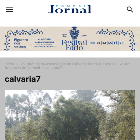
Início
Voluntários da associação da Calvaria foram à ‘caça de lixo’ na
freguesia de Vermoil
calvaria7
calvaria7