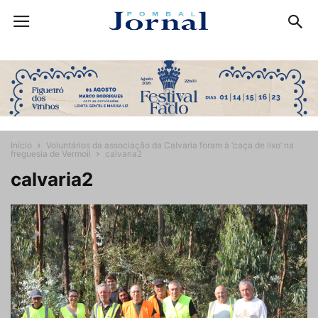
Início
Voluntários da associação da Calvaria foram à ‘caça de lixo’ na
freguesia de Vermoil
calvaria2
calvaria2