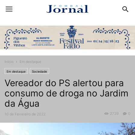
Início
Em destaque
Em destaque
Sociedade
Vereador do PS alertou para
consumo de droga no Jardim
da Água
2729
0
10 de Fevereiro de 2022