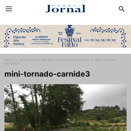
Início
Ventos fortes atingem freguesia de Carnide
mini-tornado-
carnide3
mini-tornado-carnide3