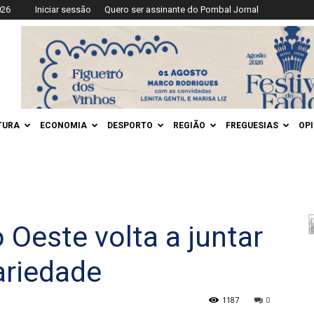
026
Iniciar sessão
Quero ser assinante do Pombal Jornal
TURA
ECONOMIA
DESPORTO
REGIÃO
FREGUESIAS
OP
 Oeste volta a juntar
ariedade
1187
0