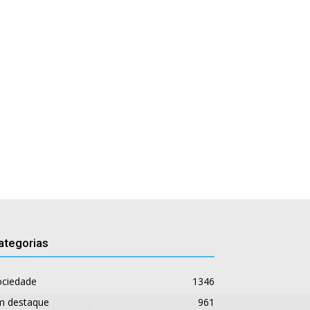
ategorias
ociedade
1346
m destaque
961