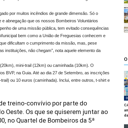
igado por muitos incêndios de grande dimensão. Só o
dade e abnegação que os nossos Bombeiros Voluntários
mpenho de uma missão pública, tem evitado consequências
a Municipal bem como a União de Freguesias conhecem e
que dificultam o cumprimento da missão, mas, pese
as instituições, não chegam”, nota aquele elemento da
O
o (20km), mini-trail (12km) ou caminhada (10km). O
os BVP, na Guia. Até ao dia 27 de Setembro, as inscrições
rail) ou 10 euros (caminhada). Inclui, entre outros, t-shirt e
O
de treino-convívio por parte do
CA
am
do Oeste. Os que se quiserem juntar ao
da
00, no Quartel de Bombeiros da 5ª