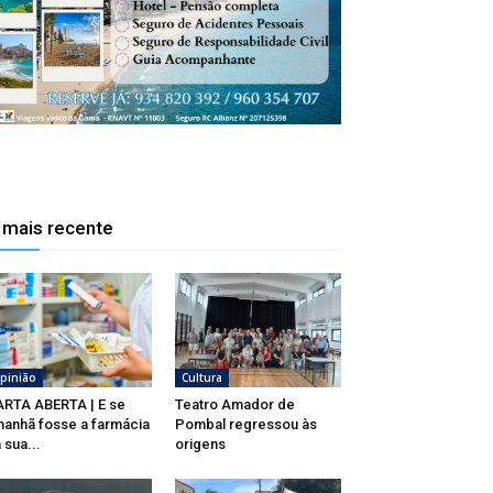
 mais recente
pinião
Cultura
RTA ABERTA | E se
Teatro Amador de
anhã fosse a farmácia
Pombal regressou às
 sua...
origens