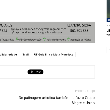
O
po
Li
fu
olidariedade
Trail
UF Guia Ilha e Mata Mourisca
Próximo artigo
De patinagem artística também se faz o Grupo
Alegre e Unido