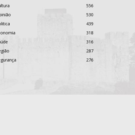
ltura
556
pinião
530
litica
439
conomia
318
aúde
316
egião
287
egurança
276