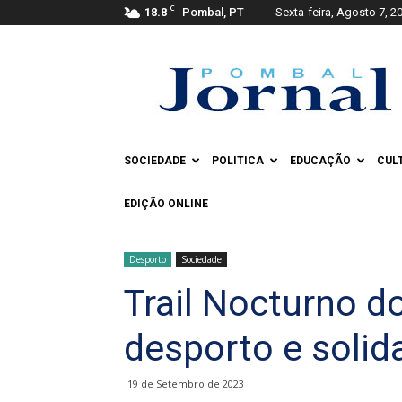
C
18.8
Pombal, PT
Sexta-feira, Agosto 7, 2
Pombal
Jornal
SOCIEDADE
POLITICA
EDUCAÇÃO
CUL
EDIÇÃO ONLINE
Desporto
Sociedade
Trail Nocturno do
desporto e solid
19 de Setembro de 2023