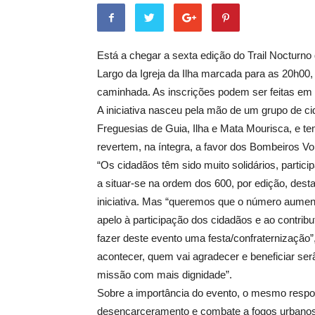
Está a chegar a sexta edição do Trail Nocturno
Largo da Igreja da Ilha marcada para as 20h00, n
caminhada. As inscrições podem ser feitas em
A iniciativa nasceu pela mão de um grupo de c
Freguesias de Guia, Ilha e Mata Mourisca, e tem
revertem, na íntegra, a favor dos Bombeiros Vo
“Os cidadãos têm sido muito solidários, partic
a situar-se na ordem dos 600, por edição, des
iniciativa. Mas “queremos que o número aumente
apelo à participação dos cidadãos e ao contrib
fazer deste evento uma festa/confraternização”,
acontecer, quem vai agradecer e beneficiar ser
missão com mais dignidade”.
Sobre a importância do evento, o mesmo respon
desencarceramento e combate a fogos urbanos 