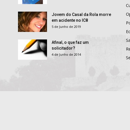
Cu
O
Jovem do Casal da Rola morre
em acidente no IC8
Po
5 de Junho de 2019
E
S
Afinal, o que faz um
solicitador?
R
4 de Junho de 2014
S