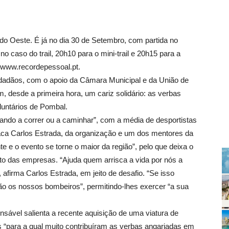
 do Oeste. É já no dia 30 de Setembro, com partida no
o caso do trail, 20h10 para o mini-trail e 20h15 para a
 www.recordepessoal.pt.
idadãos, com o apoio da Câmara Municipal e da União de
, desde a primeira hora, um cariz solidário: as verbas
luntários de Pombal.
ipando a correr ou a caminhar”, com a média de desportistas
taca Carlos Estrada, da organização e um dos mentores da
 e o evento se torne o maior da região”, pelo que deixa o
uto das empresas. “Ajuda quem arrisca a vida por nós a
 afirma Carlos Estrada, em jeito de desafio. “Se isso
ão os nossos bombeiros”, permitindo-lhes exercer “a sua
sável salienta a recente aquisição de uma viatura de
“para a qual muito contribuíram as verbas angariadas em