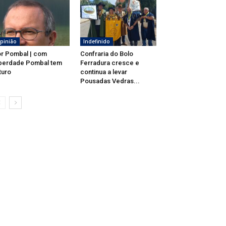
pinião
Indefinido
r Pombal | com
Confraria do Bolo
berdade Pombal tem
Ferradura cresce e
turo
continua a levar
Pousadas Vedras...