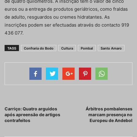
de quatro quilómetros. A inscrição tem o valor de cinco
euros ou a entrega de produtos geriátricos, como fraldas
de adulto, resguardos ou cremes hidratantes. As
inscrições podem ser efectuadas através do contacto 919
436 077.
TAGS
Confraria do Bodo
Cultura
Pombal
Santo Amaro
Artigo anterior
Próximo artigo
Carriço: Quatro arguidos
Árbitros pombalenses
após apreensão de artigos
marcam presença no
contrafeitos
Europeu de Andebol