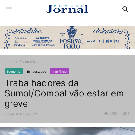
Início
Economia
Economia
Em destaque
Indefinido
Trabalhadores da
Sumol/Compal vão estar em
greve
2207
0
23 de Julho de 2021