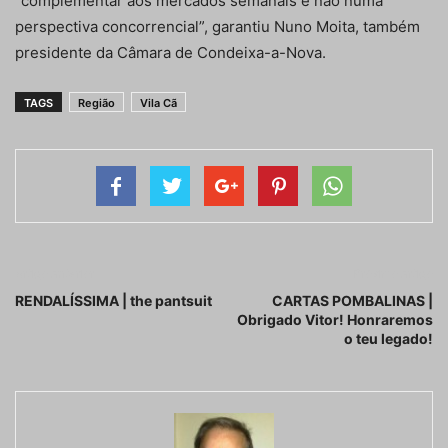
“complementar aos mercados semanais e não numa
perspectiva concorrencial”, garantiu Nuno Moita, também
presidente da Câmara de Condeixa-a-Nova.
TAGS
Região
Vila Cã
Artigo anterior
Próximo artigo
RENDALÍSSIMA | the pantsuit
CARTAS POMBALINAS |
Obrigado Vitor! Honraremos
o teu legado!