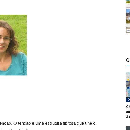
O
O
CA
am
da
endão. O tendão é uma estrutura fibrosa que une o