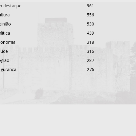
m destaque
961
ltura
556
pinião
530
litica
439
conomia
318
aúde
316
egião
287
egurança
276