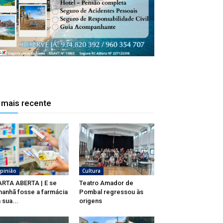
 mais recente
pinião
Cultura
RTA ABERTA | E se
Teatro Amador de
anhã fosse a farmácia
Pombal regressou às
 sua...
origens