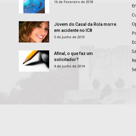
16 de Fevereiro de 2018
E
Cu
O
Jovem do Casal da Rola morre
em acidente no IC8
Po
5 de Junho de 2019
E
S
Afinal, o que faz um
solicitador?
R
4 de Junho de 2014
S