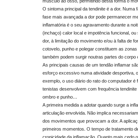
músculo ao osso, permitindo desta forma o mov
O sintoma principal da tendinite é a dor. Numa 
fase mais avançada a dor pode permanecer me
inflamatória é o seu agravamento durante a n
(inchaço) calor local e impotência funcional, ou 
dor, à limitação do movimento e/ou à falta de 
cotovelo, punho e polegar constituem as zonas
também podem surgir noutras partes do corpo c
As principais causas de um tendão inflamar são:
esforço excessivo numa atividade desportiva, o
exemplo, o uso diário do rato do computador é 
tenistas desenvolvem com frequência tendinite n
ombro e punho…
A primeira medida a adotar quando surge a in
articulação envolvida. Não implica necessariam
dos movimentos que provocam a dor. A aplicação
primeiros momentos. O tempo de tratamento de 
cronicidade da inflamação. Quanto mais cedo o