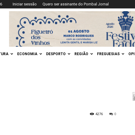
26
Iniciar sessão
Quero ser assinante do Pombal Jornal
TURA
ECONOMIA
DESPORTO
REGIÃO
FREGUESIAS
OP
4276
0