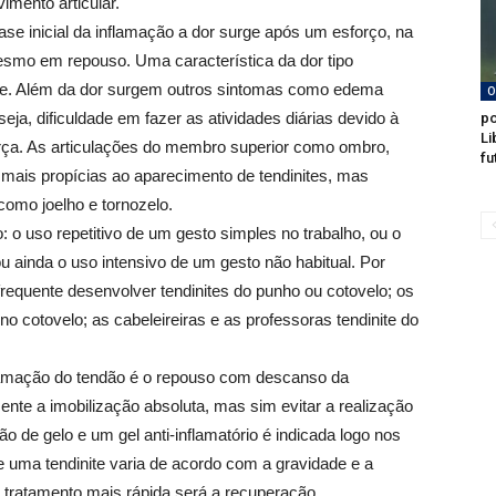
imento articular.
fase inicial da inflamação a dor surge após um esforço, na
smo em repouso. Uma característica da dor tipo
oite. Além da dor surgem outros sintomas como edema
O
seja, dificuldade em fazer as atividades diárias devido à
po
Li
força. As articulações do membro superior como ombro,
fu
 mais propícias ao aparecimento de tendinites, mas
omo joelho e tornozelo.
 o uso repetitivo de um gesto simples no trabalho, ou o
u ainda o uso intensivo de um gesto não habitual. Por
frequente desenvolver tendinites do punho ou cotovelo; os
o cotovelo; as cabeleireiras e as professoras tendinite do
flamação do tendão é o repouso com descanso da
ente a imobilização absoluta, mas sim evitar a realização
 de gelo e um gel anti-inflamatório é indicada logo nos
uma tendinite varia de acordo com a gravidade e a
 tratamento mais rápida será a recuperação.