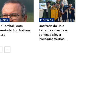
pinião
Indefinido
r Pombal | com
Confraria do Bolo
berdade Pombal tem
Ferradura cresce e
turo
continua a levar
Pousadas Vedras...