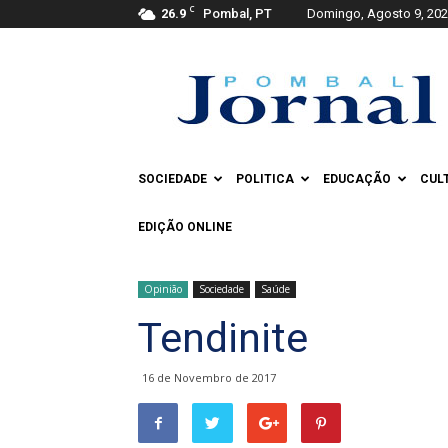
C
26.9
Pombal, PT
Domingo, Agosto 9, 20
Pombal
Jornal
SOCIEDADE
POLITICA
EDUCAÇÃO
CUL
EDIÇÃO ONLINE
Opinião
Sociedade
Saúde
Tendinite
16 de Novembro de 2017