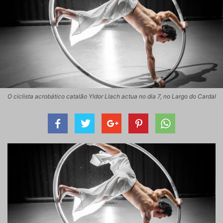
O ciclista acrobático catalão Yldor Llach actua no dia 7, no Largo do Cardal