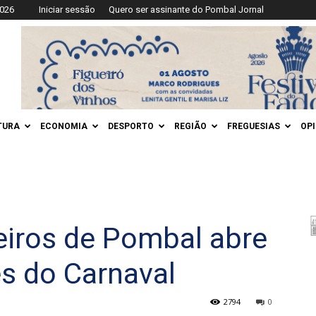
2026
Iniciar sessão
Quero ser assinante do Pombal Jornal
TURA
ECONOMIA
DESPORTO
REGIÃO
FREGUESIAS
OP
iros de Pombal abre
es do Carnaval
2794
0