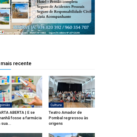
 mais recente
pinião
Cultura
RTA ABERTA | E se
Teatro Amador de
anhã fosse a farmácia
Pombal regressou às
 sua...
origens