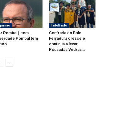
pinião
Indefinido
r Pombal | com
Confraria do Bolo
berdade Pombal tem
Ferradura cresce e
turo
continua a levar
Pousadas Vedras...