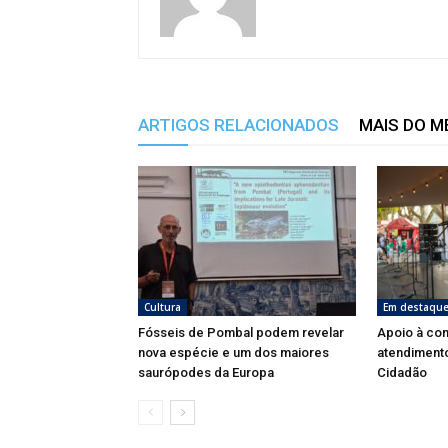
ARTIGOS RELACIONADOS
MAIS DO 
Cultura
Em destaqu
Fósseis de Pombal podem revelar
Apoio à co
nova espécie e um dos maiores
atendimento
saurópodes da Europa
Cidadão