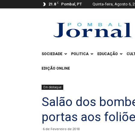
C
21.8
Pombal, PT
Quinta-feira, Agosto 6, 
Pombal
Jornal
SOCIEDADE
POLITICA
EDUCAÇÃO
CUL
EDIÇÃO ONLINE
Em destaque
Salão dos bombe
portas aos foliõ
6 de Fevereiro de 2018