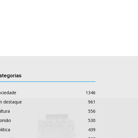
ategorias
ociedade
1346
m destaque
961
ltura
556
pinião
530
litica
439