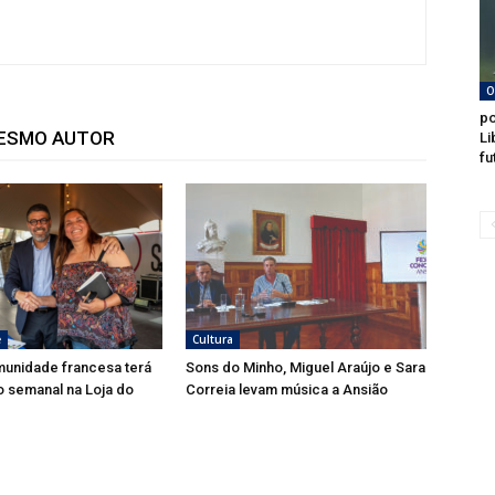
O
po
MESMO AUTOR
Li
fu
e
Cultura
munidade francesa terá
Sons do Minho, Miguel Araújo e Sara
 semanal na Loja do
Correia levam música a Ansião