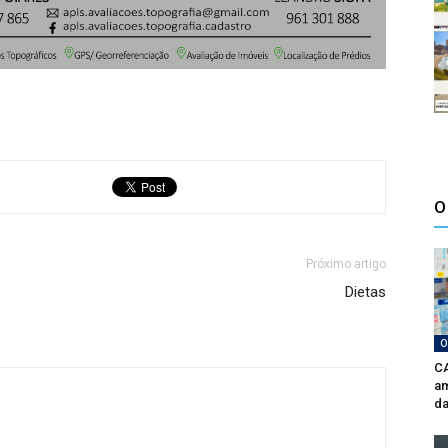
O
Próximo artigo
Dietas
O
CA
am
da