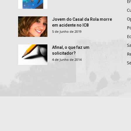
E
Cu
O
Jovem do Casal da Rola morre
em acidente no IC8
Po
5 de Junho de 2019
E
S
Afinal, o que faz um
solicitador?
R
4 de Junho de 2014
S