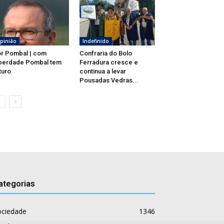
pinião
Indefinido
r Pombal | com
Confraria do Bolo
berdade Pombal tem
Ferradura cresce e
turo
continua a levar
Pousadas Vedras...
ategorias
ociedade
1346