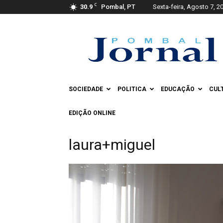
C
30.9
Pombal, PT
Sexta-feira, Agosto 7, 2
Pombal
Jornal
SOCIEDADE
POLITICA
EDUCAÇÃO
CUL
EDIÇÃO ONLINE
laura+miguel