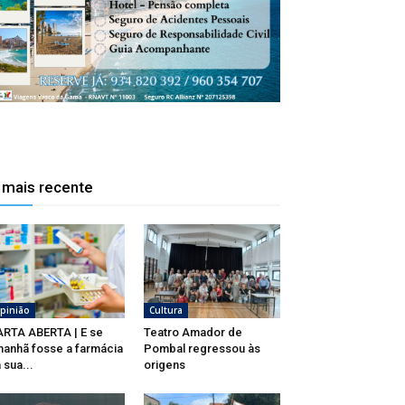
 mais recente
pinião
Cultura
RTA ABERTA | E se
Teatro Amador de
anhã fosse a farmácia
Pombal regressou às
 sua...
origens