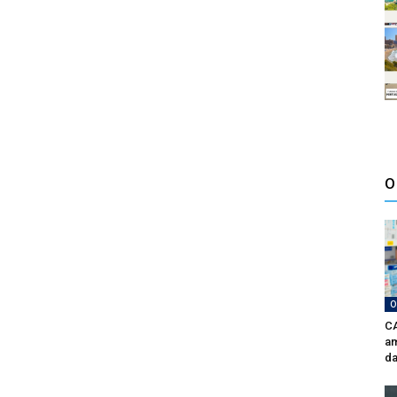
O
O
CA
am
da