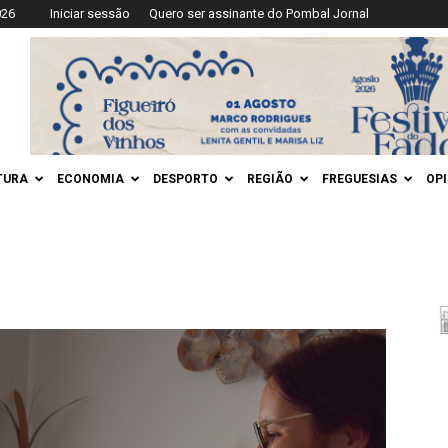
026
Iniciar sessão
Quero ser assinante do Pombal Jornal
TURA
ECONOMIA
DESPORTO
REGIÃO
FREGUESIAS
OP