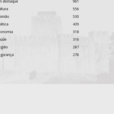
m destaque
961
ltura
556
pinião
530
litica
439
conomia
318
aúde
316
egião
287
egurança
276