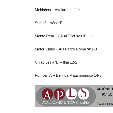
Meirinhas – Avelarense 4-4
Sub’12 – série ‘B’
Monte Real – GRAP/Pousos ‘B’ 1-3
Motor Clube – AD Pedro Roma ‘A’ 1-9
União Leiria ‘B’ – Ilha 12-2
Pombal ‘A’ – Benfica Matamourisca 14-3