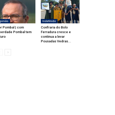
pinião
Indefinido
r Pombal | com
Confraria do Bolo
berdade Pombal tem
Ferradura cresce e
turo
continua a levar
Pousadas Vedras...