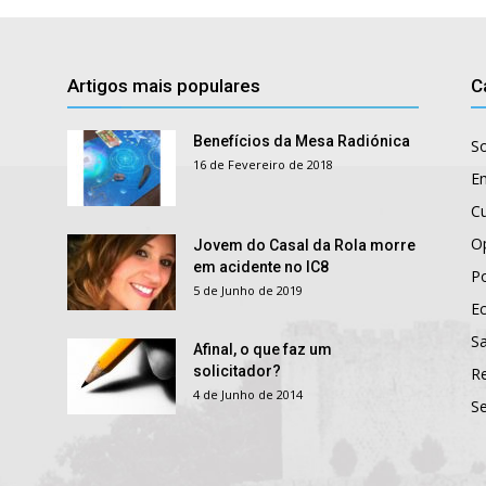
Artigos mais populares
C
Benefícios da Mesa Radiónica
S
16 de Fevereiro de 2018
E
Cu
O
Jovem do Casal da Rola morre
em acidente no IC8
Po
5 de Junho de 2019
E
S
Afinal, o que faz um
solicitador?
R
4 de Junho de 2014
S