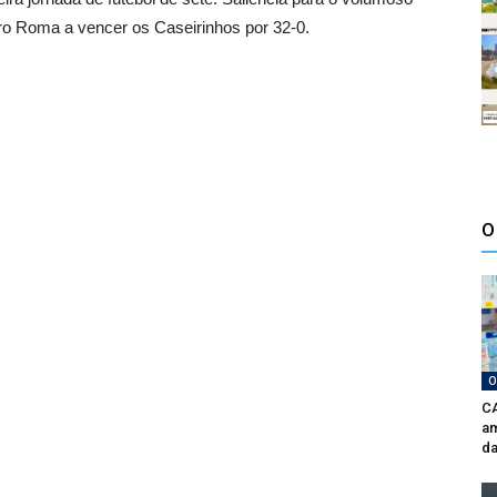
ro Roma a vencer os Caseirinhos por 32-0.
O
O
CA
am
da