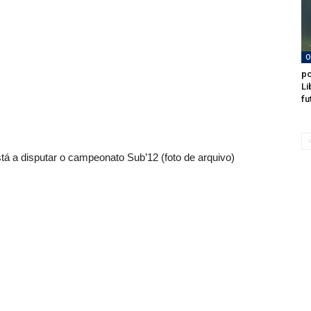
O
po
Li
fu
á a disputar o campeonato Sub’12 (foto de arquivo)