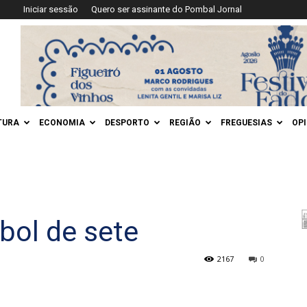
Iniciar sessão
Quero ser assinante do Pombal Jornal
TURA
ECONOMIA
DESPORTO
REGIÃO
FREGUESIAS
OP
bol de sete
2167
0