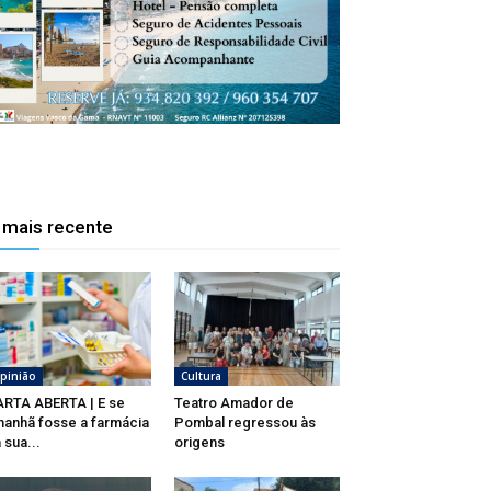
 mais recente
pinião
Cultura
RTA ABERTA | E se
Teatro Amador de
anhã fosse a farmácia
Pombal regressou às
 sua...
origens