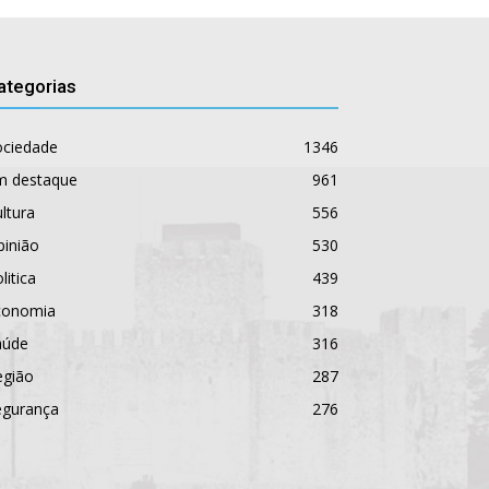
ategorias
ociedade
1346
m destaque
961
ltura
556
pinião
530
litica
439
conomia
318
aúde
316
egião
287
egurança
276