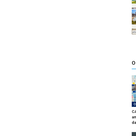
O
O
CA
am
da