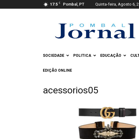
C
17.5
Pombal, PT
Quinta-feira, Agosto 6, 
Pombal
Jornal
SOCIEDADE
POLITICA
EDUCAÇÃO
CUL
EDIÇÃO ONLINE
acessorios05