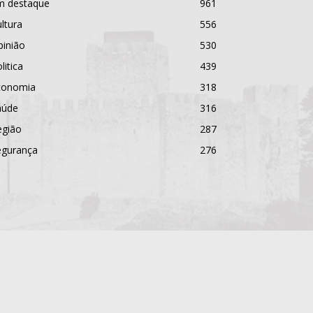
m destaque
961
ltura
556
pinião
530
litica
439
conomia
318
aúde
316
egião
287
egurança
276