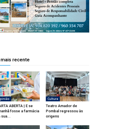
 mais recente
pinião
Cultura
RTA ABERTA | E se
Teatro Amador de
anhã fosse a farmácia
Pombal regressou às
 sua...
origens