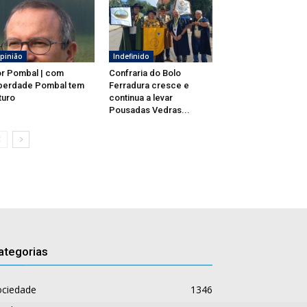
pinião
Indefinido
r Pombal | com
Confraria do Bolo
berdade Pombal tem
Ferradura cresce e
turo
continua a levar
Pousadas Vedras...
ategorias
ociedade
1346