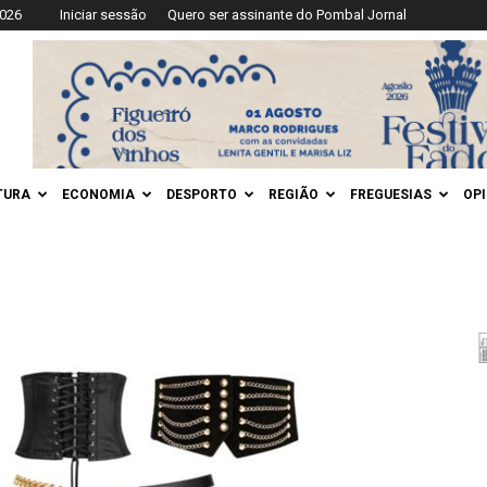
2026
Iniciar sessão
Quero ser assinante do Pombal Jornal
TURA
ECONOMIA
DESPORTO
REGIÃO
FREGUESIAS
OP