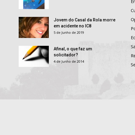
E
Cu
O
Jovem do Casal da Rola morre
em acidente no IC8
Po
5 de Junho de 2019
E
S
Afinal, o que faz um
solicitador?
R
4 de Junho de 2014
S