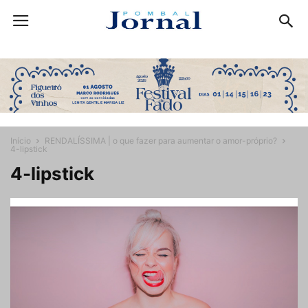
Início
RENDALÍSSIMA | o que fazer para aumentar o amor-próprio?
4-lipstick
4-lipstick