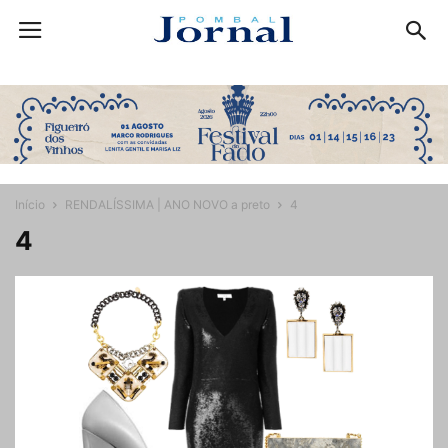
Início
RENDALÍSSIMA | ANO NOVO a preto
4
4