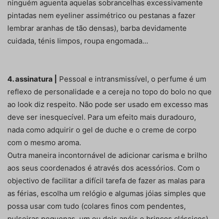
ninguém aguenta aquelas sobrancelhas excessivamente
pintadas nem eyeliner assimétrico ou pestanas a fazer
lembrar aranhas de tão densas), barba devidamente
cuidada, ténis limpos, roupa engomada…
4. assinatura |
Pessoal e intransmissível, o perfume é um
reflexo de personalidade e a cereja no topo do bolo no que
ao look diz respeito. Não pode ser usado em excesso mas
deve ser inesquecível. Para um efeito mais duradouro,
nada como adquirir o gel de duche e o creme de corpo
com o mesmo aroma.
Outra maneira incontornável de adicionar carisma e brilho
aos seus coordenados é através dos acessórios. Com o
objectivo de facilitar a difícil tarefa de fazer as malas para
as férias, escolha um relógio e algumas jóias simples que
possa usar com tudo (colares finos com pendentes,
pulseiras pequenas, um ou dois anéis e brincos clássicos).