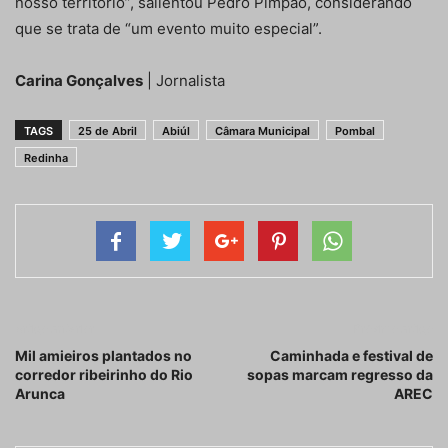
nosso território”, salientou Pedro Pimpão, considerando
que se trata de “um evento muito especial”.
Carina Gonçalves
| Jornalista
TAGS
25 de Abril
Abiúl
Câmara Municipal
Pombal
Redinha
Artigo anterior
Próximo artigo
Mil amieiros plantados no
Caminhada e festival de
corredor ribeirinho do Rio
sopas marcam regresso da
Arunca
AREC