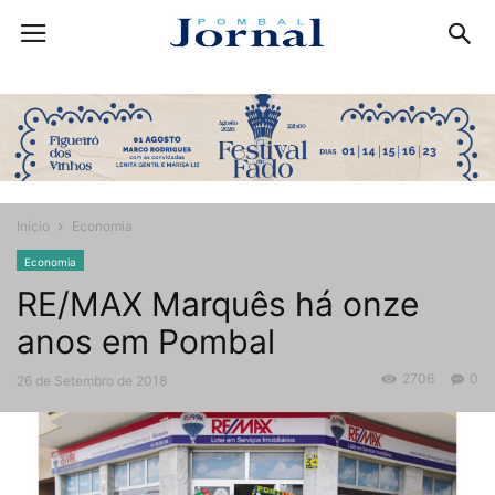
Início
Economia
Economia
RE/MAX Marquês há onze
anos em Pombal
2706
0
26 de Setembro de 2018