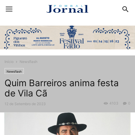
Início
Newsflash
Newsflash
Quim Barreiros anima festa
de Vila Cã
4103
0
12 de Setembro de 2023