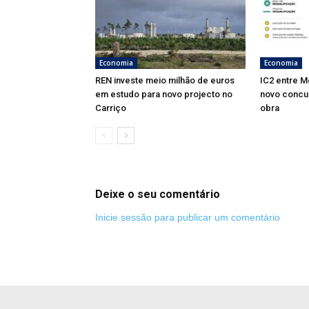
Economia
Economia
REN investe meio milhão de euros
IC2 entre M
em estudo para novo projecto no
novo concu
Carriço
obra
Deixe o seu comentário
Inicie sessão para publicar um comentário