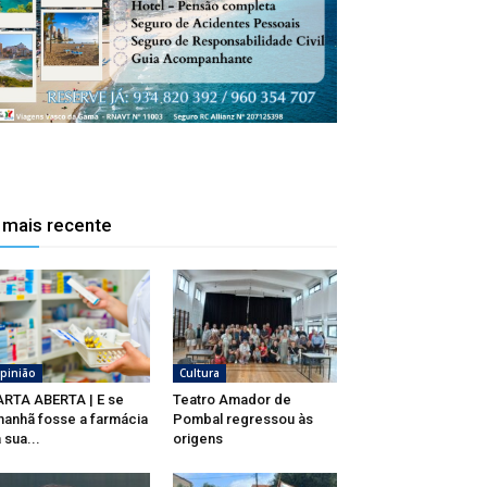
 mais recente
pinião
Cultura
RTA ABERTA | E se
Teatro Amador de
anhã fosse a farmácia
Pombal regressou às
 sua...
origens