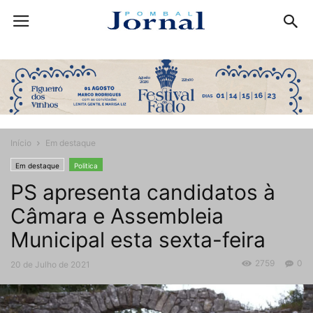
Início
Em destaque
Em destaque
Politica
PS apresenta candidatos à
Câmara e Assembleia
Municipal esta sexta-feira
2759
0
20 de Julho de 2021